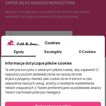
ZAPISZ SIĘ DO NASZEGO NEWSLETTERA
Możesz zrezygnować w każdej chwili. W tym celu należy
odnaleźć szczegóły w naszej informacji prawnej.
Subskrybuj
Cookies
Zgody
Szczegóły
O Cookies
Informacje dotyczące plików cookies
Ta witryna korzysta z własnych plików cookie, aby zapewnić Ci
najwyższy poziom doświadczenia na naszej stronie .
Wykorzystujemy również pliki cookie stron trzecich w celu
Zadowolenie naszego klienta jest dla nas sprawą
ulepszenia naszych usług, analizy a nastepnie wyświetlania
reklam związanych z Twoimi preferencjami na podstawie analizy
najważniejszą dlatego indywidualnie podchodzimy
Twoich zachowań podczas nawigacji.
do każdego zamówienia .