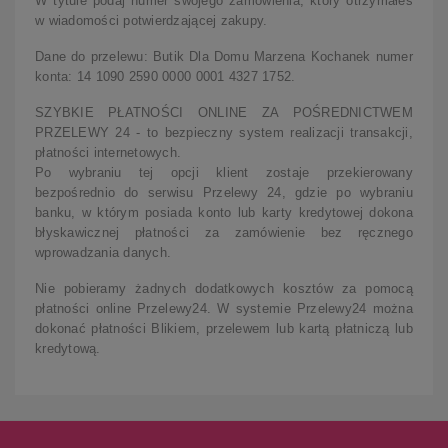
W tytule podaj numer swojego zamówienia, który otrzymałeś
w wiadomości potwierdzającej zakupy.
Dane do przelewu: Butik Dla Domu Marzena Kochanek numer
konta: 14 1090 2590 0000 0001 4327 1752.
SZYBKIE PŁATNOŚCI ONLINE ZA POŚREDNICTWEM
PRZELEWY 24 - to bezpieczny system realizacji transakcji,
płatności internetowych.
Po wybraniu tej opcji klient zostaje przekierowany
bezpośrednio do serwisu Przelewy 24, gdzie po wybraniu
banku, w którym posiada konto lub karty kredytowej dokona
błyskawicznej płatności za zamówienie bez ręcznego
wprowadzania danych.
Nie pobieramy żadnych dodatkowych kosztów za pomocą
płatności online Przelewy24. W systemie Przelewy24 można
dokonać płatności Blikiem, przelewem lub kartą płatniczą lub
kredytową.