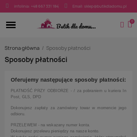
infolinia: +48 667 331 184
Email: sklep@butikdladomu.pl
Strona główna
Sposoby płatności
Sposoby płatności
Oferujemy następujące sposoby płatności:
PŁATNOŚĆ PRZY ODBIORZE - / za pobraniem u kuriera In
Post, GLS, DPD
Dokonujesz zapłaty za zamówiony towar w momencie jego
odbioru.
PRZELEWEM - na wskazany numer konta.
Dokonujesz przelewu pieniędzy na nasze konto.