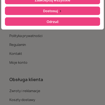
Zaakceptuj wszystkie
Nasz sklep
Dostosuj
Jak zamawiać
Odrzuć
O nas
Polityka prywatności
Regulamin
Kontakt
Moje konto
Obsługa klienta
Zwroty i reklamacje
Koszty dostawy