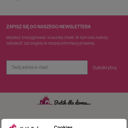
ZAPISZ SIĘ DO NASZEGO NEWSLETTERA
Możesz zrezygnować w każdej chwili. W tym celu należy
odnaleźć szczegóły w naszej informacji prawnej.
Subskrybuj
Zadowolenie naszego klienta jest dla nas sprawą
Cookies