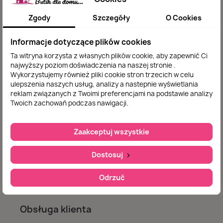
najważniejszą dlatego indywidualnie podchodzimy
Zgody
Szczegóły
O Cookies
do każdego zamówienia .
Informacje dotyczące plików cookies
Nasz sklep
Ta witryna korzysta z własnych plików cookie, aby zapewnić Ci
najwyższy poziom doświadczenia na naszej stronie .
Wykorzystujemy również pliki cookie stron trzecich w celu
Jak zamawiać
ulepszenia naszych usług, analizy a nastepnie wyświetlania
reklam związanych z Twoimi preferencjami na podstawie analizy
O nas
Twoich zachowań podczas nawigacji.
Polityka prywatności
Zaakceptuj wszystkie
Regulamin
Kontakt
Dostosuj
Moje konto
Odrzuć
Obsługa klienta