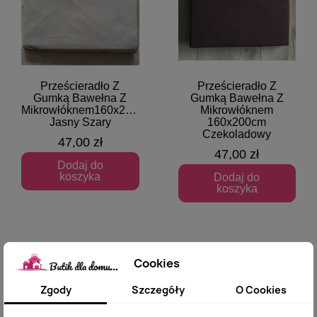
Prześcieradło Z
Prześcieradło Z
Szybki podgląd
Szybki podgląd
Gumką Bawełna Z
Gumką Bawełna Z
Mikrowłóknem160x200cm
Mikrowłóknem
Jasny Szary
160x200cm
Czekoladowy
47,00 zł
47,00 zł
Dodaj do
koszyka
Dodaj do
koszyka
Cookies
Zgody
Szczegóły
O Cookies