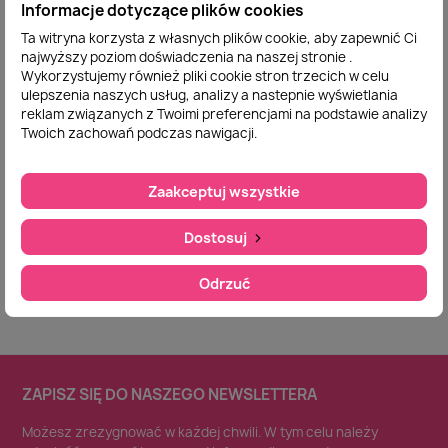
Informacje dotyczące plików cookies
Ta witryna korzysta z własnych plików cookie, aby zapewnić Ci
najwyższy poziom doświadczenia na naszej stronie .
Wykorzystujemy również pliki cookie stron trzecich w celu
ulepszenia naszych usług, analizy a nastepnie wyświetlania
Prześcieradło Z
Szybki podgląd
reklam związanych z Twoimi preferencjami na podstawie analizy
Gumką Bawełna Z
Twoich zachowań podczas nawigacji.
Mikrowłóknem
160x200cm Zieleń
Butelkowa
Zaakceptuj wszystkie
47,00 zł
Dodaj do
Dostosuj
koszyka
Odrzuć
ZAPISZ SIĘ DO NASZEGO NEWSLETTERA
Możesz zrezygnować w każdej chwili. W tym celu należy