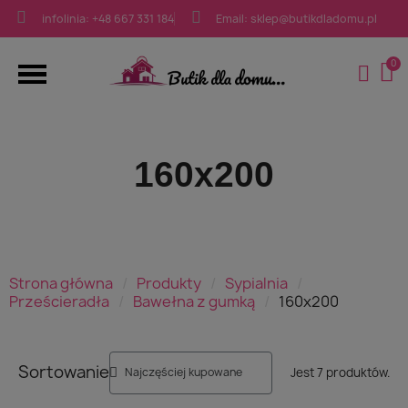
infolinia: +48 667 331 184
Email: sklep@butikdladomu.pl
160x200
Strona główna
Produkty
Sypialnia
Prześcieradła
Bawełna z gumką
160x200
Sortowanie
Jest 7 produktów.