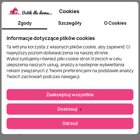
Cookies
Zadowolenie naszego klienta jest dla nas sprawą
Zgody
Szczegóły
O Cookies
najważniejszą dlatego indywidualnie podchodzimy
do każdego zamówienia .
Informacje dotyczące plików cookies
Ta witryna korzysta z własnych plików cookie, aby zapewnić Ci
najwyższy poziom doświadczenia na naszej stronie .
Nasz sklep
Wykorzystujemy również pliki cookie stron trzecich w celu
ulepszenia naszych usług, analizy a nastepnie wyświetlania
reklam związanych z Twoimi preferencjami na podstawie analizy
Jak zamawiać
Twoich zachowań podczas nawigacji.
O nas
Zaakceptuj wszystkie
Polityka prywatności
Regulamin
Dostosuj
Kontakt
Odrzuć
Moje konto