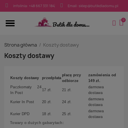
infolinia: +48 667 331 184
Email: sklep@butikdladomu.pl
Strona główna
Koszty dostawy
Koszty dostawy
płacę przy
zamówienia od
Koszty dostawy
przedpłata
odbiorze
149 zł.
Paczkomaty 24
darmowa
17 zł.
21 zł.
In Post
dostawa
darmowa
Kurier In Post
20 zł.
24 zł.
dostawa
darmowa
Kurier DPD
18 zł.
25 zł.
dostawa
Towary o dużych gabarytach: