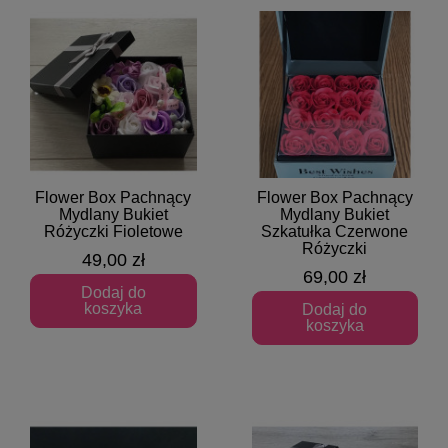
Flower Box Pachnący
Flower Box Pachnący
Szybki podgląd
Szybki podgląd
Mydlany Bukiet
Mydlany Bukiet
Różyczki Fioletowe
Szkatułka Czerwone
Różyczki
49,00 zł
69,00 zł
Dodaj do
koszyka
Dodaj do
koszyka