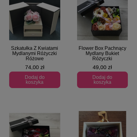
Szkatułka Z Kwiatami
Flower Box Pachnący
Szybki podgląd
Szybki podgląd
Mydlanymi Różyczki
Mydlany Bukiet
Różowe
Różyczki
74,00 zł
49,00 zł
Dodaj do
Dodaj do
koszyka
koszyka