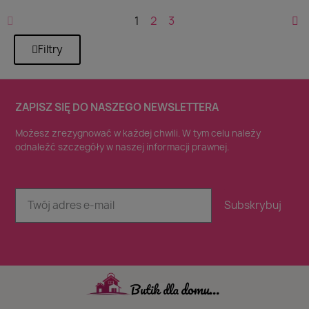
1
2
3
Filtry
ZAPISZ SIĘ DO NASZEGO NEWSLETTERA
Możesz zrezygnować w każdej chwili. W tym celu należy
odnaleźć szczegóły w naszej informacji prawnej.
Subskrybuj