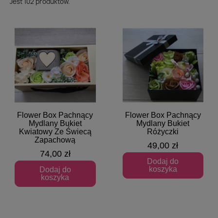
Jest 102 produktów.
Flower Box Pachnący
Flower Box Pachnący
Szybki podgląd
Szybki podgląd
Mydlany Bukiet
Mydlany Bukiet
Kwiatowy Ze Świecą
Różyczki
Zapachową
49,00 zł
74,00 zł
Dodaj do
koszyka
Dodaj do
koszyka