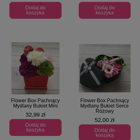
Dodaj do
Dodaj do
koszyka
koszyka
Flower Box Pachnący
Flower Box Pachnący
Szybki podgląd
Szybki podgląd
Mydlany Bukiet Mini
Mydlany Bukiet Serce
Różowy
32,99 zł
52,00 zł
Dodaj do
koszyka
Dodaj do
koszyka