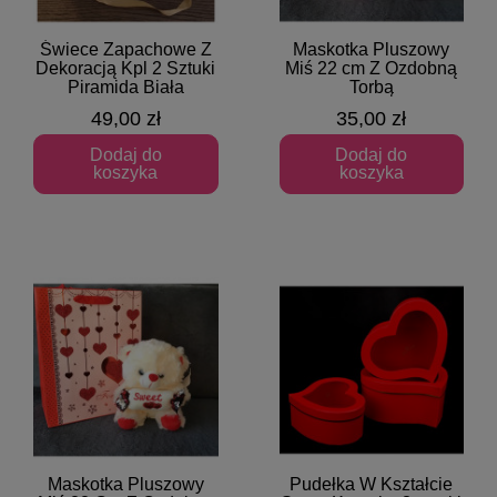
Świece Zapachowe Z
Maskotka Pluszowy
Szybki podgląd
Szybki podgląd
Dekoracją Kpl 2 Sztuki
Miś 22 cm Z Ozdobną
Piramida Biała
Torbą
49,00 zł
35,00 zł
Dodaj do
Dodaj do
koszyka
koszyka
Maskotka Pluszowy
Pudełka W Kształcie
Szybki podgląd
Szybki podgląd