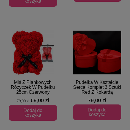
koszyka
Miś Z Piankowych
Pudełka W Kształcie
Szybki podgląd
Szybki podgląd
Różyczek W Pudełku
Serca Komplet 3 Sztuki
25cm Czerwony
Red Z Kokardą
69,00 zł
79,00 zł
79,00 zł
Dodaj do
Dodaj do
koszyka
koszyka