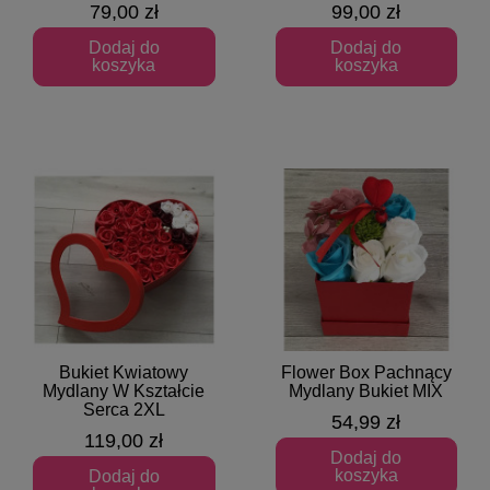
79,00 zł
99,00 zł
Dodaj do
Dodaj do
koszyka
koszyka
Bukiet Kwiatowy
Flower Box Pachnący
Szybki podgląd
Szybki podgląd
Mydlany W Kształcie
Mydlany Bukiet MIX
Serca 2XL
54,99 zł
119,00 zł
Dodaj do
koszyka
Dodaj do