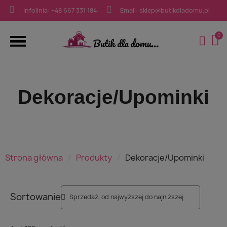
infolinia: +48 667 331 184
Email: sklep@butikdladomu.pl
Dekoracje/Upominki
Strona główna
Produkty
Dekoracje/Upominki
Sortowanie