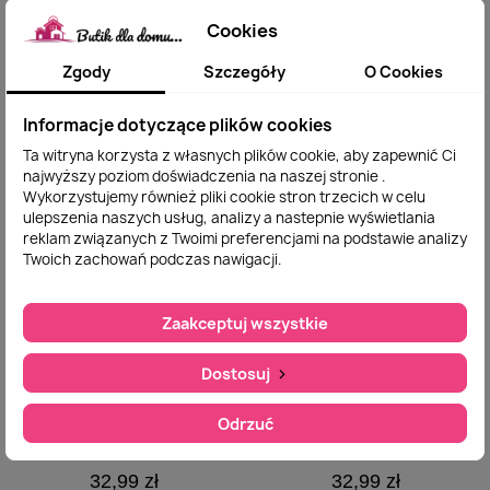
Bukiet Kwiatowy
Bukiet Kwiatowy
Szybki podgląd
Szybki podgląd
Mydlany W Kształcie
Mydlany W Kształcie
Cookies
Serca XL
Serca L
89,00 zł
74,00 zł
Zgody
Szczegóły
O Cookies
Dodaj do
Dodaj do
Informacje dotyczące plików cookies
koszyka
koszyka
Ta witryna korzysta z własnych plików cookie, aby zapewnić Ci
najwyższy poziom doświadczenia na naszej stronie .
Wykorzystujemy również pliki cookie stron trzecich w celu
ulepszenia naszych usług, analizy a nastepnie wyświetlania
reklam związanych z Twoimi preferencjami na podstawie analizy
Twoich zachowań podczas nawigacji.
Zaakceptuj wszystkie
Dostosuj
Odrzuć
Flower Box Pachnący
Flower Box Pachnący
Szybki podgląd
Szybki podgląd
Mydlany Bukiet Mini
Mydlany Bukiet Mini
32,99 zł
32,99 zł