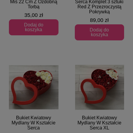
Miś 22 Cm Z Ozdobną
Serca Komplet 3 sztuki
Torbą
Red Z Przezroczystą
Pokrywką
35,00 zł
89,00 zł
Dodaj do
koszyka
Dodaj do
koszyka
Bukiet Kwiatowy
Bukiet Kwiatowy
Szybki podgląd
Szybki podgląd
Mydlany W Kształcie
Mydlany W Kształcie
Serca
Serca XL