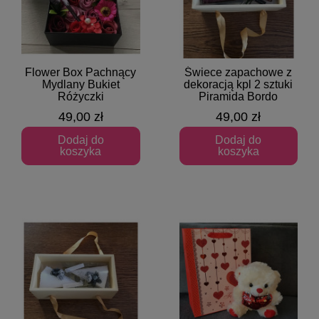
Flower Box Pachnący
Świece zapachowe z
Szybki podgląd
Szybki podgląd
Mydlany Bukiet
dekoracją kpl 2 sztuki
Różyczki
Piramida Bordo
49,00 zł
49,00 zł
Dodaj do
Dodaj do
koszyka
koszyka