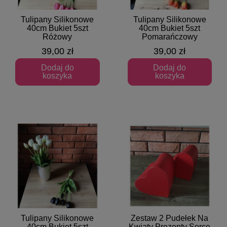
Tulipany Silikonowe
Tulipany Silikonowe
Szybki podgląd
Szybki podgląd
40cm Bukiet 5szt
40cm Bukiet 5szt
Różowy
Pomarańczowy
39,00 zł
39,00 zł
Dodaj do
Dodaj do
koszyka
koszyka
Tulipany Silikonowe
Zestaw 2 Pudełek Na
Szybki podgląd
Szybki podgląd
40cm Bukiet 5szt
Kwiaty Prezenty Serce