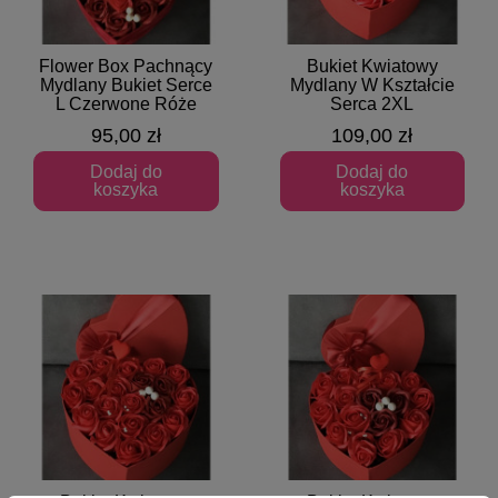
Flower Box Pachnący
Bukiet Kwiatowy
Szybki podgląd
Szybki podgląd
Mydlany Bukiet Serce
Mydlany W Kształcie
L Czerwone Róże
Serca 2XL
95,00 zł
109,00 zł
Dodaj do
Dodaj do
koszyka
koszyka