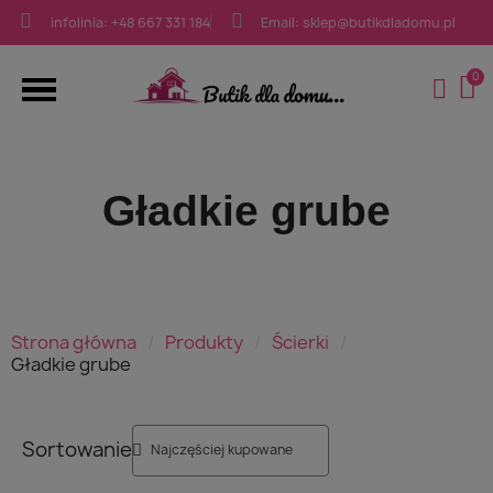
infolinia: +48 667 331 184
Email: sklep@butikdladomu.pl
Gładkie grube
Strona główna
Produkty
Ścierki
Gładkie grube
Sortowanie