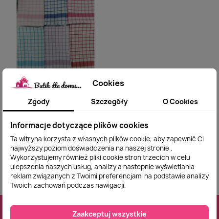
Ścierki Bawełniane
Cookies
Szybki podgląd
Tureckie 50x70cm
Zestaw 12 Sztuk
Zgody
Szczegóły
O Cookies
Kratka
84,00 zł
Informacje dotyczące plików cookies
Dodaj do
Ta witryna korzysta z własnych plików cookie, aby zapewnić Ci
koszyka
najwyższy poziom doświadczenia na naszej stronie .
Wykorzystujemy również pliki cookie stron trzecich w celu
ulepszenia naszych usług, analizy a nastepnie wyświetlania
reklam związanych z Twoimi preferencjami na podstawie analizy
Twoich zachowań podczas nawigacji.
Zaakceptuj wszystkie
ZAPISZ SIĘ DO NASZEGO NEWSLETTERA