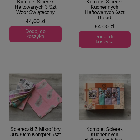
Komplet Ścierek
Komplet Ścierek
Szybki podgląd
Szybki podgląd
Haftowanych 3 Szt
Kuchennych
Wzór Świąteczny
Haftowanych 6szt
Bread
44,00 zł
54,00 zł
Dodaj do
koszyka
Dodaj do
koszyka
Ściereczki Z Mikrofibry
Komplet Ścierek
Szybki podgląd
Szybki podgląd
30x30cm Komplet 5szt
Kuchennych
Haftowanych 6szt.