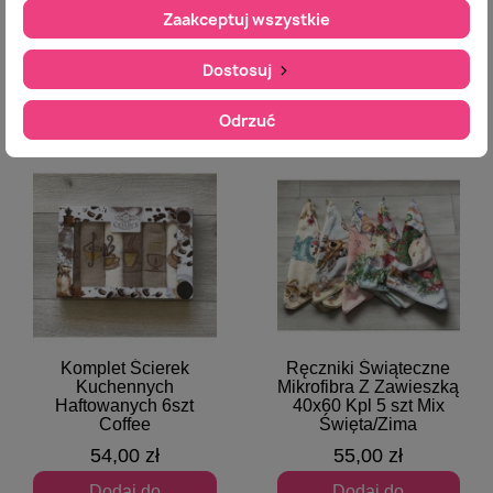
35,00 zł
Zaakceptuj wszystkie
Dodaj do
koszyka
Dodaj do
koszyka
Dostosuj
Odrzuć
Komplet Ścierek
Ręczniki Świąteczne
Szybki podgląd
Szybki podgląd
Kuchennych
Mikrofibra Z Zawieszką
Haftowanych 6szt
40x60 Kpl 5 szt Mix
Coffee
Święta/Zima
54,00 zł
55,00 zł
Dodaj do
Dodaj do