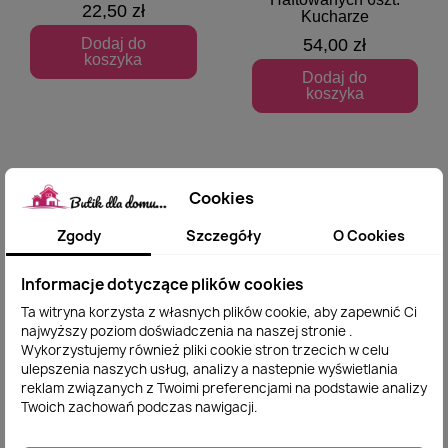
22,50 zł
Kucharze
Dodaj do
54,00 zł
koszyka
Dodaj do
koszyka
Cookies
Zgody
Szczegóły
O Cookies
Informacje dotyczące plików cookies
Ta witryna korzysta z własnych plików cookie, aby zapewnić Ci
najwyższy poziom doświadczenia na naszej stronie .
Wykorzystujemy również pliki cookie stron trzecich w celu
ulepszenia naszych usług, analizy a nastepnie wyświetlania
Ręczniki Mikrofibra Z
Komplet Świątecznych
Szybki podgląd
Szybki podgląd
reklam związanych z Twoimi preferencjami na podstawie analizy
Zawieszką 40x60cm
Ręczników
Twoich zachowań podczas nawigacji.
Kpl 5 szt Mix Wzorów
Kuchennych 40x60cm
5 szt Mix Wzorów
47,50 zł