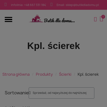
infolinia: +48 667 331 184
Email: sklep@butikdladomu.pl
Kpl. ścierek
Strona główna
Produkty
Ścierki
Kpl. ścierek
Sortowanie