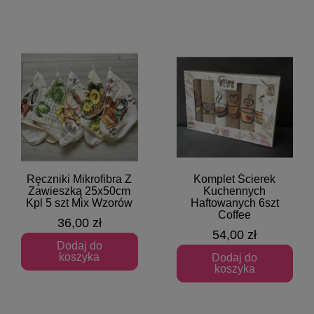
Ręczniki Mikrofibra Z
Komplet Ścierek
Szybki podgląd
Szybki podgląd
Zawieszką 25x50cm
Kuchennych
Kpl 5 szt Mix Wzorów
Haftowanych 6szt
Coffee
36,00 zł
54,00 zł
Dodaj do
koszyka
Dodaj do
koszyka