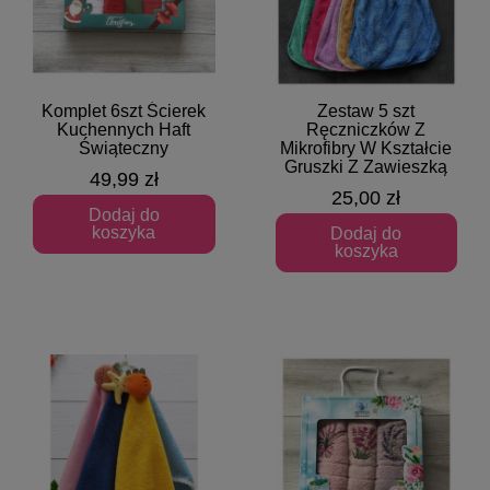
Komplet 6szt Ścierek
Zestaw 5 szt
Szybki podgląd
Szybki podgląd
Kuchennych Haft
Ręczniczków Z
Świąteczny
Mikrofibry W Kształcie
Gruszki Z Zawieszką
49,99 zł
25,00 zł
Dodaj do
koszyka
Dodaj do
koszyka