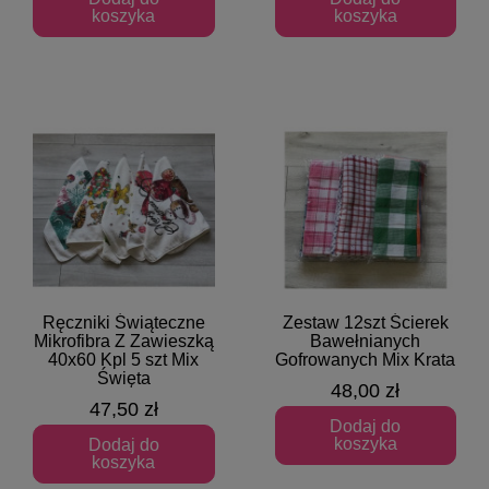
koszyka
koszyka
Ręczniki Świąteczne
Zestaw 12szt Ścierek
Szybki podgląd
Szybki podgląd
Mikrofibra Z Zawieszką
Bawełnianych
40x60 Kpl 5 szt Mix
Gofrowanych Mix Krata
Święta
48,00 zł
47,50 zł
Dodaj do
koszyka
Dodaj do
koszyka