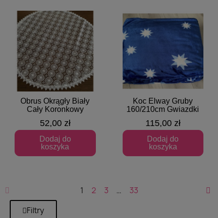
Obrus Okrągły Biały
Koc Elway Gruby
Szybki podgląd
Szybki podgląd
Cały Koronkowy
160/210cm Gwiazdki
52,00 zł
115,00 zł
Dodaj do
Dodaj do
koszyka
koszyka
1
2
3
…
33
Filtry