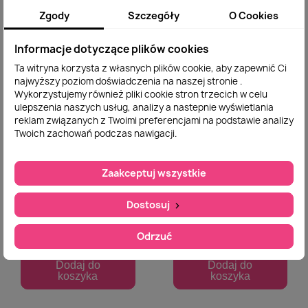
koszyka
koszyka
Zgody
Szczegóły
O Cookies
Informacje dotyczące plików cookies
Ta witryna korzysta z własnych plików cookie, aby zapewnić Ci
najwyższy poziom doświadczenia na naszej stronie .
Wykorzystujemy również pliki cookie stron trzecich w celu
ulepszenia naszych usług, analizy a nastepnie wyświetlania
reklam związanych z Twoimi preferencjami na podstawie analizy
Twoich zachowań podczas nawigacji.
Zaakceptuj wszystkie
Ręczniki Tureckie
Ręczniki Tureckie
Dostosuj
Szybki podgląd
Szybki podgląd
Grube Komplet 2
Grube Komplet 2
Sztuki
Sztuki
Odrzuć
58,00 zł
58,00 zł
Dodaj do
Dodaj do
koszyka
koszyka