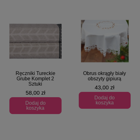
Ręczniki Tureckie
Obrus okrągły biały
Szybki podgląd
Szybki podgląd
Grube Komplet 2
obszyty gipiurą
Sztuki
43,00 zł
58,00 zł
Dodaj do
koszyka
Dodaj do
koszyka