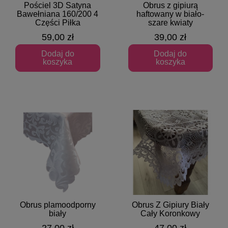
Pościel 3D Satyna
Obrus z gipiurą
Szybki podgląd
Szybki podgląd
Bawełniana 160/200 4
haftowany w biało-
Części Piłka
szare kwiaty
59,00 zł
39,00 zł
Dodaj do
Dodaj do
koszyka
koszyka
Obrus plamoodporny
Obrus Z Gipiury Biały
Szybki podgląd
Szybki podgląd
biały
Cały Koronkowy
27,00 zł
47,00 zł