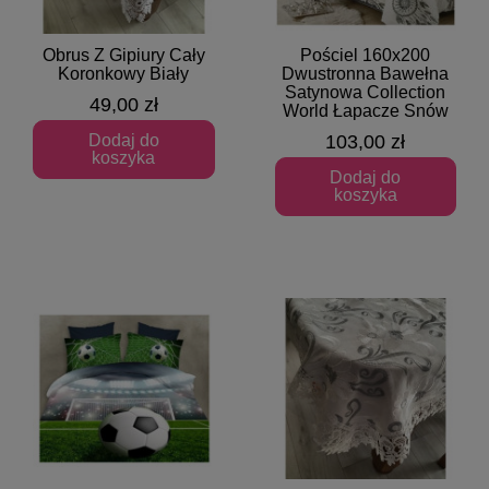
Obrus Z Gipiury Cały
Pościel 160x200
Szybki podgląd
Szybki podgląd
Koronkowy Biały
Dwustronna Bawełna
Satynowa Collection
49,00 zł
World Łapacze Snów
Dodaj do
103,00 zł
koszyka
Dodaj do
koszyka