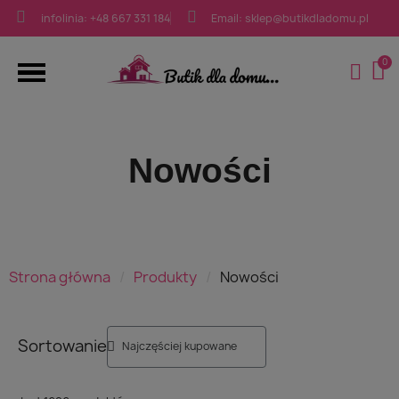
infolinia: +48 667 331 184
Email: sklep@butikdladomu.pl
Nowości
Strona główna
Produkty
Nowości
Sortowanie