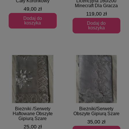
Cały Koronkowy
Licencyjna 160/200
Minecraft Dla Gracza
49,00 zł
119,00 zł
Dodaj do
koszyka
Dodaj do
koszyka
Bieżniki /Serwety
Bieżniki/Serwety
Szybki podgląd
Szybki podgląd
Haftowane Obszyte
Obszyte Gipiurą Szare
Gipiurą Szare
35,00 zł
25,00 zł