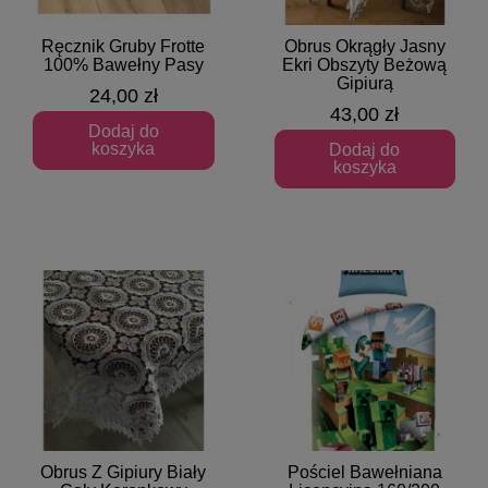
Ręcznik Gruby Frotte
Obrus Okrągły Jasny
Szybki podgląd
Szybki podgląd
100% Bawełny Pasy
Ekri Obszyty Beżową
Gipiurą
24,00 zł
43,00 zł
Dodaj do
koszyka
Dodaj do
koszyka
Obrus Z Gipiury Biały
Pościel Bawełniana
Szybki podgląd
Szybki podgląd