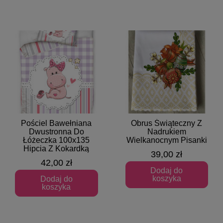
Pościel Bawełniana
Obrus Świąteczny Z
Szybki podgląd
Szybki podgląd
Dwustronna Do
Nadrukiem
Łóżeczka 100x135
Wielkanocnym Pisanki
Hipcia Z Kokardką
39,00 zł
42,00 zł
Dodaj do
koszyka
Dodaj do
koszyka