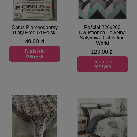
Obrus Plamoodporny
Pościel 220x200
Szybki podgląd
Szybki podgląd
Biały Produkt Polski
Dwustronna Bawełna
Satynowa Collection
49,00 zł
World
Dodaj do
120,00 zł
koszyka
Dodaj do
koszyka