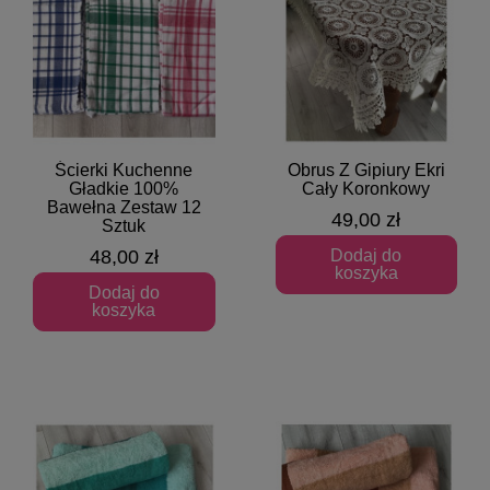
Ścierki Kuchenne
Obrus Z Gipiury Ekri
Szybki podgląd
Szybki podgląd
Gładkie 100%
Cały Koronkowy
Bawełna Zestaw 12
49,00 zł
Sztuk
48,00 zł
Dodaj do
koszyka
Dodaj do
koszyka