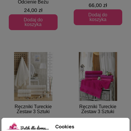
Odcienie Beżu
66,00 zł
24,00 zł
Dodaj do
koszyka
Dodaj do
koszyka
Ręczniki Tureckie
Ręczniki Tureckie
Szybki podgląd
Szybki podgląd
Zestaw 3 Sztuki
Zestaw 3 Sztuki
66,00 zł
66,00 zł
Cookies
Dodaj do
Dodaj do