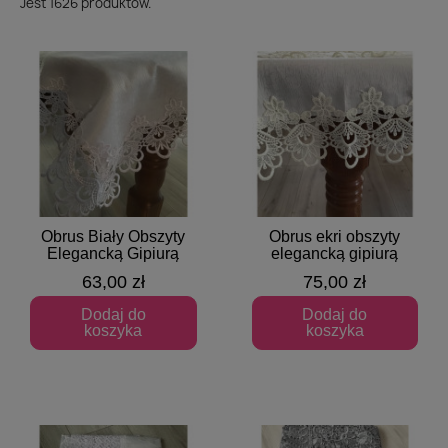
Jest 1626 produktów.
Obrus Biały Obszyty
Obrus ekri obszyty
Szybki podgląd
Szybki podgląd
Elegancką Gipiurą
elegancką gipiurą
63,00 zł
75,00 zł
Dodaj do
Dodaj do
koszyka
koszyka