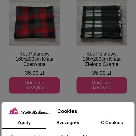
Koc Polarowy
Koc Polarowy
Szybki podgląd
Szybki podgląd
160x200cm Krata
160x200cm Krata
Czerwona
Zielono Czarna
35,00 zł
35,00 zł
Dodaj do
Dodaj do
koszyka
koszyka
Cookies
Zgody
Szczegóły
O Cookies