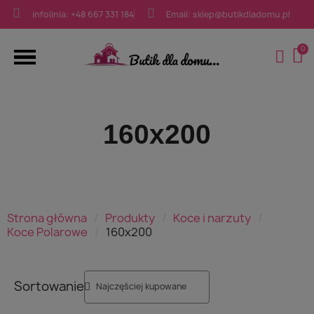
infolinia: +48 667 331 184
Email: sklep@butikdladomu.pl
160x200
Strona główna
Produkty
Koce i narzuty
Koce Polarowe
160x200
Sortowanie