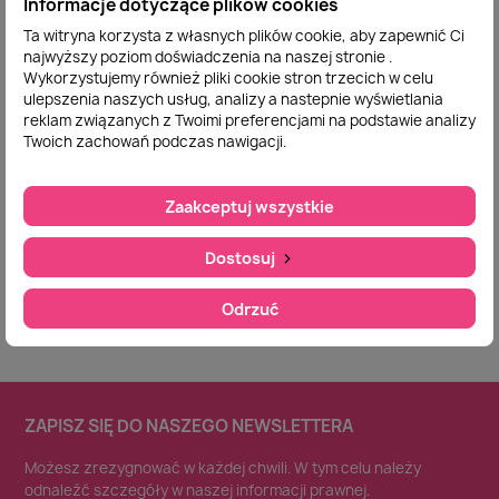
Informacje dotyczące plików cookies
Ta witryna korzysta z własnych plików cookie, aby zapewnić Ci
najwyższy poziom doświadczenia na naszej stronie .
Wykorzystujemy również pliki cookie stron trzecich w celu
ulepszenia naszych usług, analizy a nastepnie wyświetlania
reklam związanych z Twoimi preferencjami na podstawie analizy
Koc Polarowy
Koc Polarowy
Twoich zachowań podczas nawigacji.
Szybki podgląd
Szybki podgląd
160x200cm Krata
160x200cm Krata
Brązowa
Granatowo Czerwona
35,00 zł
35,00 zł
Zaakceptuj wszystkie
Dodaj do
Dodaj do
Dostosuj
koszyka
koszyka
Odrzuć
ZAPISZ SIĘ DO NASZEGO NEWSLETTERA
Możesz zrezygnować w każdej chwili. W tym celu należy
odnaleźć szczegóły w naszej informacji prawnej.