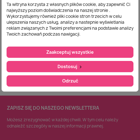
Ta witryna korzysta z własnych plików cookie, aby zapewnić Ci
najwyższy poziom doświadczenia na naszej stronie .
Wykorzystujemy również pliki cookie stron trzecich w celu
Poduszka
ulepszenia naszych usług, analizy a nastepnie wyświetlania
Szybki podgląd
Antyalergiczna
reklam związanych z Twoimi preferencjami na podstawie analizy
70x80cm Kolorowa
Twoich zachowań podczas nawigacji.
Produkt Polski
44,00 zł
Zaakceptuj wszystkie
Dodaj do
koszyka
Dostosuj
Odrzuć
ZAPISZ SIĘ DO NASZEGO NEWSLETTERA
Możesz zrezygnować w każdej chwili. W tym celu należy
odnaleźć szczegóły w naszej informacji prawnej.