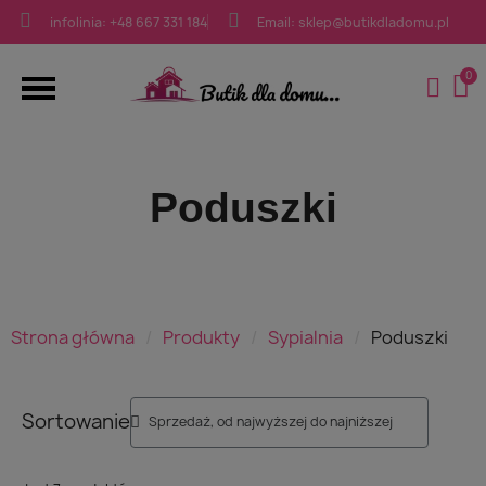
infolinia: +48 667 331 184
Email: sklep@butikdladomu.pl
Poduszki
Strona główna
Produkty
Sypialnia
Poduszki
Sortowanie