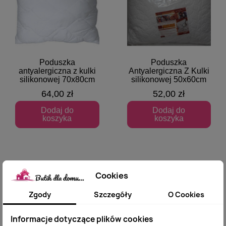
Poduszka
Poduszka
Szybki podgląd
Szybki podgląd
antyalergiczna z kulki
Antyalergiczna Z Kulki
silikonowej 70x80cm
silikonowej 50x60cm
64,00 zł
52,00 zł
Dodaj do
Dodaj do
koszyka
koszyka
Cookies
Zgody
Szczegóły
O Cookies
Informacje dotyczące plików cookies