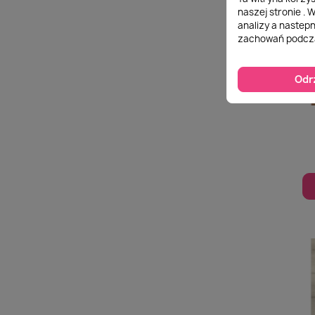
naszej stronie . 
analizy a nastep
zachowań podcza
Odr