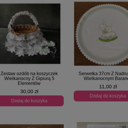
Zestaw ozdób na koszyczek
Serwetka 37cm Z Nadru
Szybki podgląd
Szybki podgląd
Wielkanocny Z Gipiurą 5
Wielkanocnym Baran
Elementów
11,00 zł
30,00 zł
Dodaj do koszyka
Dodaj do koszyka