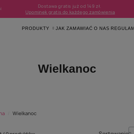
Dostawa gratis już od 149 zł.
l
Upominek gratis do każdego zamówienia
PRODUKTY
JAK ZAMAWIAĆ
O NAS
REGULAM
Wielkanoc
na
Wielkanoc
Sortowanie
t 49 produktów.