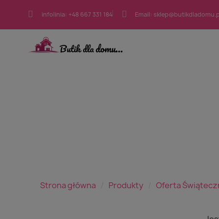
infolinia: +48 667 331 184
Email: sklep@butikdladomu.p
Strona główna
Produkty
Oferta Świątecz
Jes