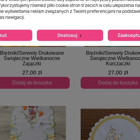
Wykorzystujemy również pliki cookie stron trzecich w celu ulepszenia n
nie wyświetlania reklam związanych z Twoimi preferencjami na podstawi
s nawigacji.
zuć
Dostosuj
Zaakceptu
Bieżniki/Serwety Drukowane
Bieżniki/Serwety Druk
Szybki podgląd
Szybki podgląd
Świąteczne Wielkanocne
Świąteczne Wielkano
Zajączki
Kurczaczki
27,00 zł
27,00 zł
Dodaj do koszyka
Dodaj do koszyka