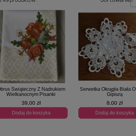
brus Świąteczny Z Nadrukiem
Serwetka Okrągła Biała O
Szybki podgląd
Szybki podgląd
Wielkanocnym Pisanki
Gipiurą
39,00 zł
8,00 zł
Dodaj do koszyka
Dodaj do koszyka