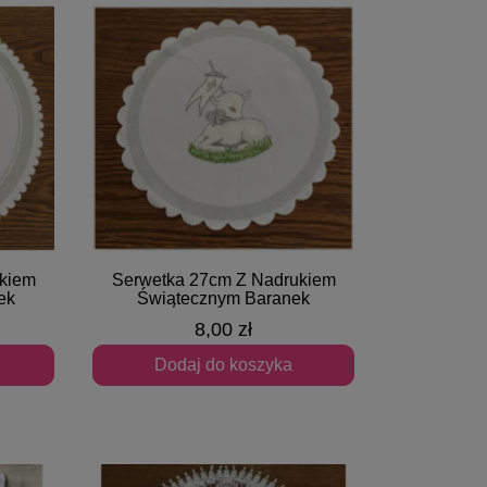
kiem
Serwetka 27cm Z Nadrukiem
Szybki podgląd
ek
Świątecznym Baranek
8,00 zł
Dodaj do koszyka