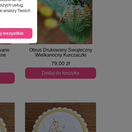
aszych usług,
e analizy Twoich
j wszystkie
owane
Obrus Drukowany Świąteczny
Szybki podgląd
cne
Wielkanocny Kurczaczki
79,00 zł
Dodaj do koszyka