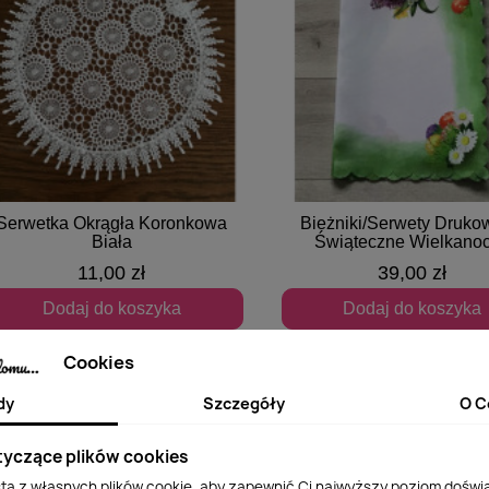
Serwetka Okrągła Koronkowa
Bieżniki/Serwety Druk
Szybki podgląd
Szybki podgląd
Biała
Świąteczne Wielkano
11,00 zł
39,00 zł
Dodaj do koszyka
Dodaj do koszyka
Cookies
dy
Szczegóły
O C
tyczące plików cookies
sta z własnych plików cookie, aby zapewnić Ci najwyższy poziom doświ