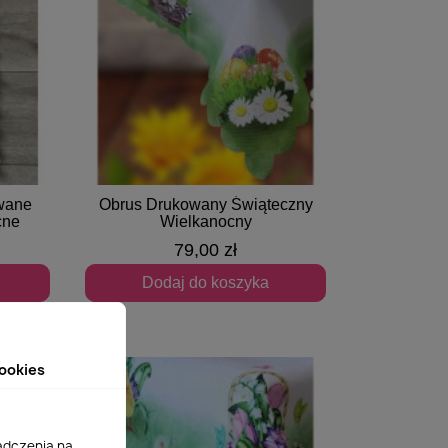
owane
Obrus Drukowany Świąteczny
Szybki podgląd
cne
Wielkanocny
79,00 zł
Dodaj do koszyka
ookies
adczenia na