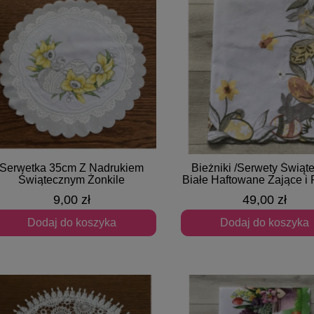
Serwetka 35cm Z Nadrukiem
Bieżniki /Serwety Świąt
Szybki podgląd
Szybki podgląd
Świątecznym Żonkile
Białe Haftowane Zające i 
9,00 zł
49,00 zł
Dodaj do koszyka
Dodaj do koszyka