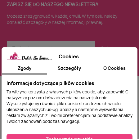
ZAPISZ SIĘ DO NASZEGO NEWSLETTERA
Możesz zrezygnować w każdej chwili. W tym celu należy
odnaleźć szczegóły w naszej informacji prawnej.
Subskrybuj
Cookies
Zgody
Szczegóły
O Cookies
Informacje dotyczące plików cookies
Ta witryna korzysta z własnych plików cookie, aby zapewnić Ci
najwyższy poziom doświadczenia na naszej stronie .
Wykorzystujemy również pliki cookie stron trzecich w celu
Zadowolenie naszego klienta jest dla nas sprawą
ulepszenia naszych usług, analizy a nastepnie wyświetlania
reklam związanych z Twoimi preferencjami na podstawie analizy
najważniejszą dlatego indywidualnie podchodzimy
Twoich zachowań podczas nawigacji.
do każdego zamówienia .