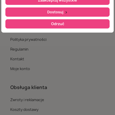
Zaakceptuj wszystkie
Nasz sklep
Dostosuj
Jak zamawiać
Odrzuć
O nas
Polityka prywatności
Regulamin
Kontakt
Moje konto
Obsługa klienta
Zwroty i reklamacje
Koszty dostawy