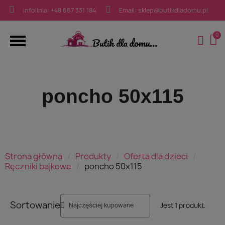
infolinia: +48 667 331 184
Email: sklep@butikdladomu.pl
poncho 50x115
Strona główna
Produkty
Oferta dla dzieci
Ręczniki bajkowe
poncho 50x115
Sortowanie
Jest 1 produkt.